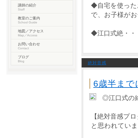
◆自宅を使った
講師の紹介
Staff
で、お子様がお
教室のご案内
School Guide
地図／アクセス
◆江口式絶・・
Map／Access
お問い合わせ
Contact
ブログ
Blog
絶対音感
6歳半まで
◎江口式の
【絶対音感プロ
と思われていま