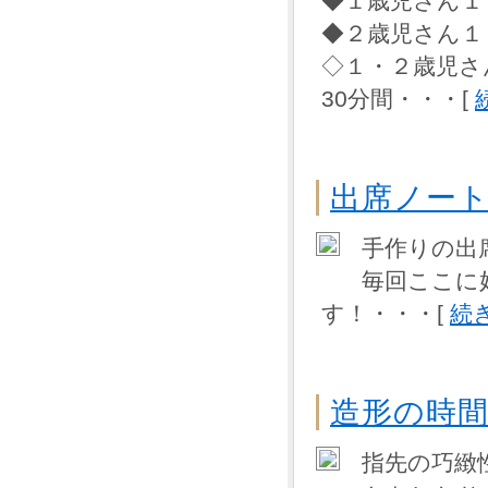
◆１歳児さん１
◆２歳児さん１
◇１・２歳児さ
30分間・・・[
出席ノー
手作りの出
毎回ここに
す！・・・[
続
造形の時
指先の巧緻